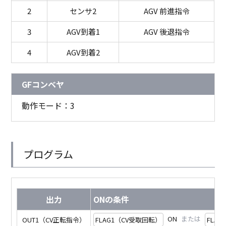
2
センサ2
AGV 前進指令
3
AGV到着1
AGV 後退指令
4
AGV到着2
GFコンベヤ
動作モード：3
プログラム
出力
ONの条件
ON
または
OUT1（CV正転指令）
FLAG1（CV受取回転）
FLA