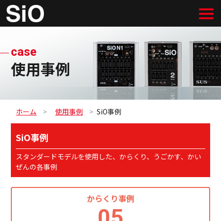
case
使用事例
ホーム
使用事例
SiO事例
SiO事例
スタンダードモデルを使用した、からくり、うごかす、かい
ぜんの各事例
からくり事例
05